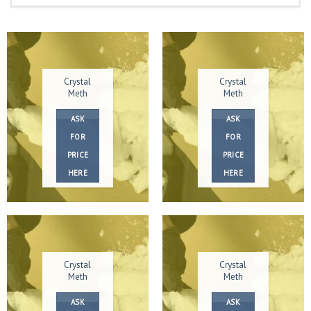
Order Ketamine Powder ist ein sehr starkes, halluzinierendes
Anästhetikum,
das auf der ganzen Welt verwendet wird.
FORSCHUNGSCHEMIKALIEN ZU VERKAUFEN |
KETAMIN ONLINE KAUFEN | 3CMC-
LIEFERANT
Crystal
Crystal
Meth
Meth
ASK
ASK
FOR
FOR
PRICE
PRICE