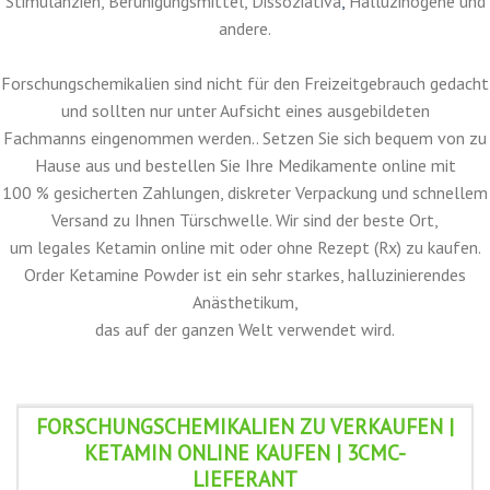
Forschungschemikalien sind Medikamente
, die speziell für
wissenschaftliche
Experimente entwickelt wurden. Diese Medikamente werden
häufig verwendet, um die Auswirkungen verschiedener Substanzen
auf den
menschlichen Körper zu untersuchen. Es gibt viele verschiedene
Arten von Forschungschemikalien zum Verkauf, darunter
Psychedelika,
Stimulanzien, Beruhigungsmittel, Dissoziativa
,
Halluzinogene und
andere.
Forschungschemikalien sind nicht für den Freizeitgebrauch gedacht
und sollten nur unter Aufsicht eines ausgebildeten
Fachmanns eingenommen werden.. Setzen Sie sich bequem von zu
Hause aus und bestellen Sie Ihre Medikamente online mit
100 % gesicherten Zahlungen, diskreter Verpackung und schnellem
Versand zu Ihnen Türschwelle. Wir sind der beste Ort,
um legales Ketamin online mit oder ohne Rezept (Rx) zu kaufen.