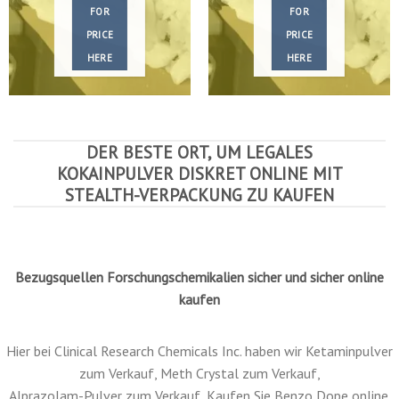
HERE
HERE
Crystal
Crystal
Meth
Meth
ASK
ASK
FOR
FOR
PRICE
PRICE
HERE
HERE
DER BESTE ORT, UM LEGALES
KOKAINPULVER DISKRET ONLINE MIT
STEALTH-VERPACKUNG ZU KAUFEN