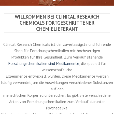
SHOP NOW
B
u
y
r
f
e
n
t
a
n
i
l
O
n
l
i
n
e
|
B
u
y
lp
ra
z
o
la
m
|
3
C
M
C
C
r
y
s
t
a
l
s
F
o
r
S
a
l
C
a
A
e
WILLKOMMEN BEI CLINICAL RESEARCH
CHEMICALS FORTGESCHRITTENER
CHEMIELIEFERANT
Clinical Research Chemicals ist der zuverlässigste und führende
Shop für Forschungschemikalien mit hochwertigen
Produkten für Ihre Gesundheit. Zum Verkauf stehende