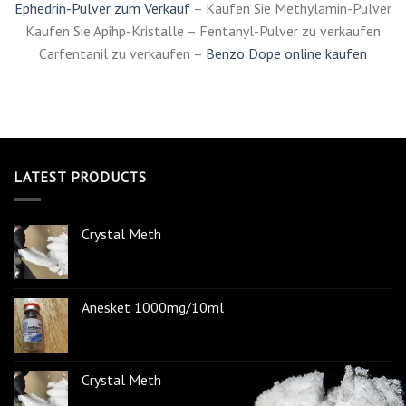
Medikamente zu testen. Wieder andere verwenden sie, um das
menschliche Gehirn zu verstehen.
Crystal Meth online bestellen
–
Ketaminkristalle zum Verkauf
–
Kokainpulver zum Verkauf
3MMC-Kristalle zum Verkauf –
Kaufen Sie Mephedron-
Kristalle
Ephedrin-Pulver zum Verkauf
– Kaufen Sie Methylamin-Pulver
Kaufen Sie Apihp-Kristalle – Fentanyl-Pulver zu verkaufen
Carfentanil zu verkaufen –
Benzo Dope online kaufen
LATEST PRODUCTS