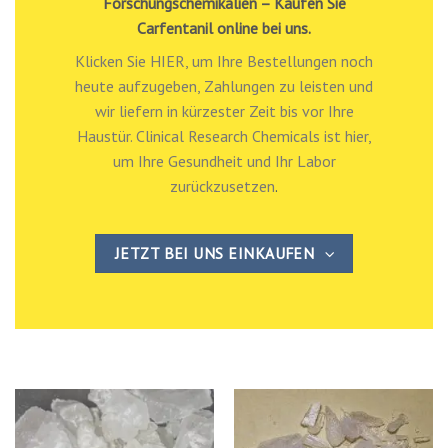
Mitgefühl und Humor behandeln. Wir bieten
Menschen, die an behandlungsresistenten
Erkrankungen leiden, Erleichterung und
Hoffnung. Es ist unsere oberste Priorität,
eine ruhige, komfortable und sichere
Umgebung für jeden Einzelnen zu schaffen.
Legitim Lieferant von
Forschungschemikalien – Kaufen Sie
Carfentanil online bei uns.
Klicken Sie HIER, um Ihre Bestellungen noch
heute aufzugeben, Zahlungen zu leisten und
wir liefern in kürzester Zeit bis vor Ihre
Haustür. Clinical Research Chemicals ist hier,
um Ihre Gesundheit und Ihr Labor
zurückzusetzen
.