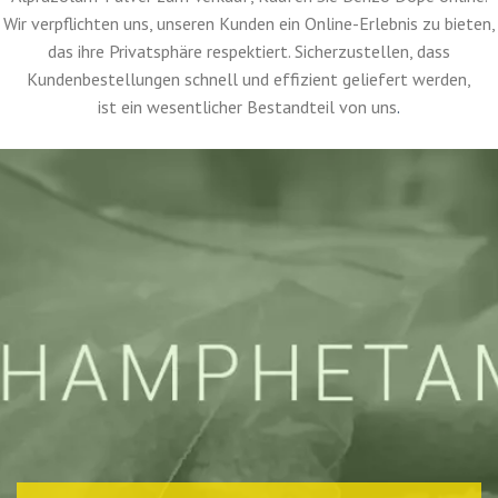
Bezugsquellen Forschungschemikalien sicher und sicher online
kaufen
Hier bei Clinical Research Chemicals Inc. haben wir Ketaminpulver
zum Verkauf, Meth Crystal zum Verkauf,
Alprazolam-Pulver zum Verkauf, Kaufen Sie Benzo Dope online.
Wir verpflichten uns, unseren Kunden ein Online-Erlebnis zu bieten,
das ihre Privatsphäre respektiert. Sicherzustellen, dass
Kundenbestellungen schnell und effizient geliefert werden,
ist ein wesentlicher Bestandteil von uns
.